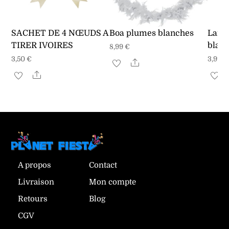
SACHET DE 4 NŒUDS A
Boa plumes blanches
Lante
TIRER IVOIRES
blan
8,99
€
3,50
€
3,99
€
Share
Share
A propos
Contact
Livraison
Mon compte
Retours
Blog
CGV