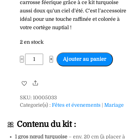
carrosse féerique grâce à ce kit turquoise
aussi doux qu’un ciel d’été. C’est l’accessoire
idéal pour une touche raffinée et colorée à
votre cortège nuptial !
2 en stock
quantité
−
+
Ajouter au panier
de
Kit
de
Share
décoration
SKU
:
10005033
bleu
Categorie(s) :
Fêtes et évenements
|
Mariage
pour
voiture
🎀
Contenu du kit :
1 gros nœud turquoise
– env. 20 cm (à placer à