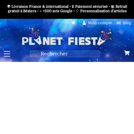
Skip
🌍
Livraison France & international
• 🔒
Paiement sécurisé
• 🏪
Retrait
to
gratuit à Béziers
• ⭐
+500 avis Google
• 🎈
Personnalisation d’articles
content
Mon compte
Blog
Menu