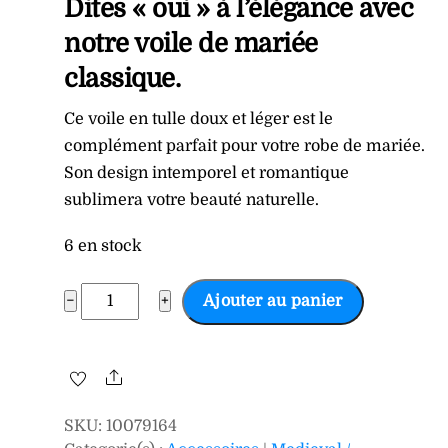
Dites « oui » à l’élégance avec
notre voile de mariée
classique.
Ce voile en tulle doux et léger est le
complément parfait pour votre robe de mariée.
Son design intemporel et romantique
sublimera votre beauté naturelle.
6 en stock
quantité
−
+
Ajouter au panier
de
Voile
de
Share
la
SKU
:
10079164
Mariée