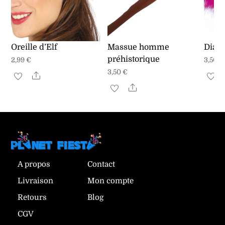
Oreille d’Elf
Massue homme
Diad
préhistorique
2,99
€
3,50
€
3,50
€
Share
Share
A propos
Contact
Livraison
Mon compte
Retours
Blog
CGV