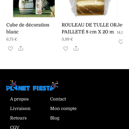
Cube de décoration
ROULEAU DE TULLE OR
Jeu 
blanc
PAILLETÉ 8 cm X 20 m
14,99
6,75
€
3,99
€
Share
Share
A propos
Contact
Livraison
Mon compte
Retours
Blog
CGV