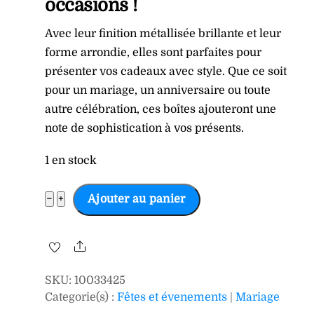
occasions !
Avec leur finition métallisée brillante et leur
forme arrondie, elles sont parfaites pour
présenter vos cadeaux avec style. Que ce soit
pour un mariage, un anniversaire ou toute
autre célébration, ces boîtes ajouteront une
note de sophistication à vos présents.
1 en stock
quantité
−
+
Ajouter au panier
de
Boîtes
Share
de
dragées
SKU
:
10033425
or
Categorie(s) :
Fêtes et évenements
|
Mariage