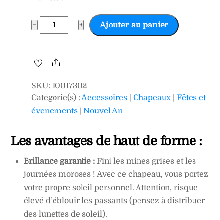
quantité
−
+
Ajouter au panier
de
Chapeau
haut
Share
de
SKU
:
10017302
forme
Categorie(s) :
Accessoires
|
Chapeaux
|
Fêtes et
pailleté
évenements
|
Nouvel An
or
Les avantages de haut de forme :
Brillance garantie :
Fini les mines grises et les
journées moroses ! Avec ce chapeau, vous portez
votre propre soleil personnel. Attention, risque
élevé d’éblouir les passants (pensez à distribuer
des lunettes de soleil).