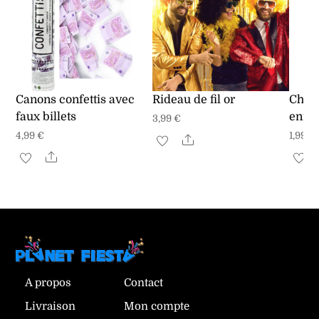
Canons confettis avec
Rideau de fil or
Chap
faux billets
enfan
3,99
€
4,99
€
1,99
€
Share
Share
A propos
Contact
Livraison
Mon compte