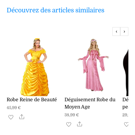
Découvrez des articles similaires
‹
›
Robe Reine de Beauté
Déguisement Robe du
Dégu
Moyen Age
peau 
45,99
€
38,99
€
29,99
Share
Ce
Share
Ce
Ce
produit
produit
produ
a