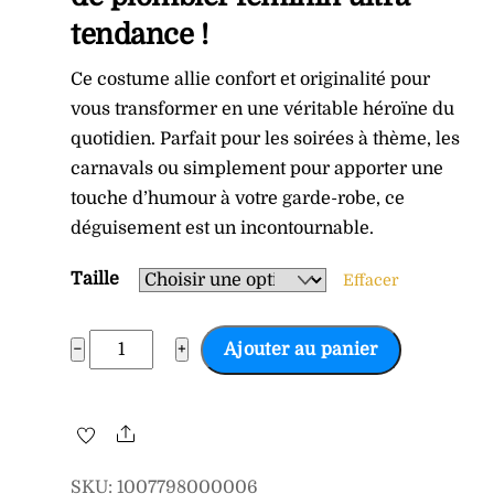
tendance !
Ce costume allie confort et originalité pour
vous transformer en une véritable héroïne du
quotidien. Parfait pour les soirées à thème, les
carnavals ou simplement pour apporter une
touche d’humour à votre garde-robe, ce
déguisement est un incontournable.
Taille
Effacer
quantité
−
+
Ajouter au panier
de
Déguisement
femme
Share
plombier
SKU
:
1007798000006
vert