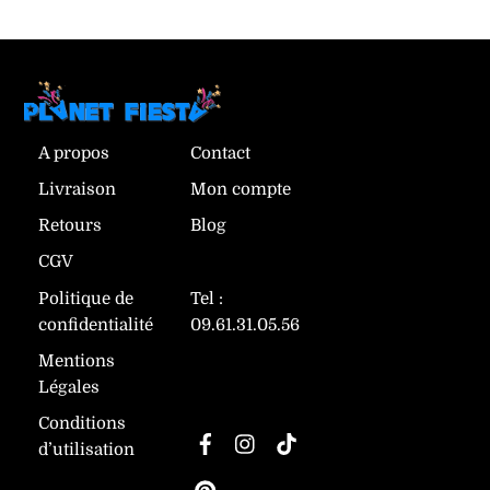
a
a
plusieurs
plusieurs
plusi
variations.
variations.
varia
Les
Les
Les
options
options
optio
peuvent
A propos
Contact
peuvent
peuv
être
Livraison
Mon compte
être
être
choisies
Retours
Blog
choisies
chois
sur
sur
sur
la
CGV
la
la
page
Politique de
Tel :
page
page
du
confidentialité
09.61.31.05.56
du
du
produit
Mentions
produit
produ
Légales
Suivez-nous
Conditions
Facebook
Instagram
TikTok
d’utilisation
Pinterest