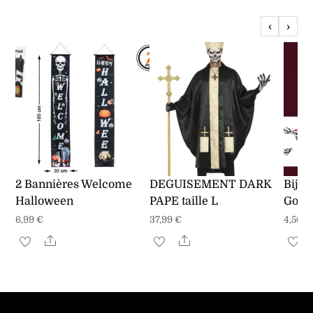
‹
›
2 Bannières Welcome
DEGUISEMENT DARK
Bijou
Halloween
PAPE taille L
Goth
6,99
€
37,99
€
4,50
€
Share
Share