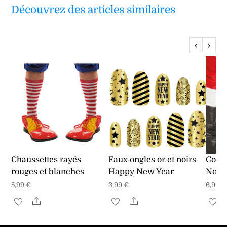
Découvrez des articles similaires
‹
›
Chaussettes rayés
Faux ongles or et noirs
Couvr
rouges et blanches
Happy New Year
Noël
5,99
€
3,99
€
6,99
€
Share
Share