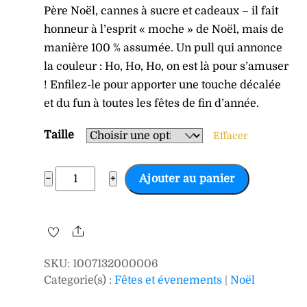
Père Noël, cannes à sucre et cadeaux – il fait
honneur à l’esprit « moche » de Noël, mais de
manière 100 % assumée. Un pull qui annonce
la couleur : Ho, Ho, Ho, on est là pour s’amuser
! Enfilez-le pour apporter une touche décalée
et du fun à toutes les fêtes de fin d’année.
Taille
Effacer
quantité
−
+
Ajouter au panier
de
PULL
HO
Share
HO
SKU
:
1007132000006
HO
Categorie(s) :
Fêtes et évenements
|
Noël
HOMME