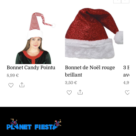
Bonnet Candy Pointu
Bonnet de Noël rouge
3 Bou
brillant
avec 
8,99
€
3,50
€
4,99
€
Share
Share