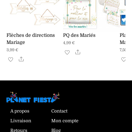
Flèches de directions
PQ des Mariés
Plaqu
Mariage
Mari
4,99
€
3,99
€
7,50
€
Share
Share
A propos
Contact
Livraison
Mon compte
Retours
Blog