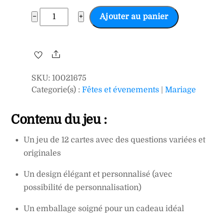
quantité
−
+
Ajouter au panier
de
Jeu
lanceur
Share
de
SKU
:
10021675
discussions
Categorie(s) :
Fêtes et évenements
|
Mariage
Contenu du jeu :
Un jeu de 12 cartes avec des questions variées et
originales
Un design élégant et personnalisé (avec
possibilité de personnalisation)
Un emballage soigné pour un cadeau idéal