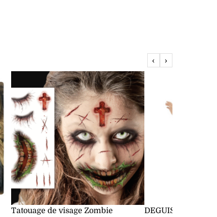
‹
›
Tatouage de visage Zombie
DEGUISEMENT RO