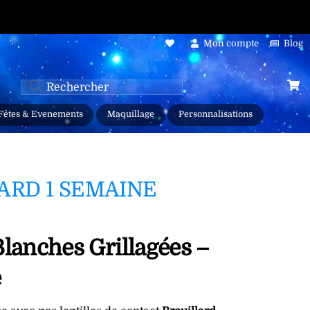
oogle
• 🎈
Personnalisation d’articles
Mon compte
Blog
Fêtes & Evenements
Maquillage
Personnalisations
ARD 1 SEMAINE
Blanches Grillagées –
e