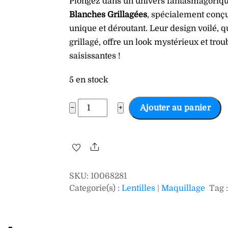
Plongez dans un univers fantasmagorique
Blanches Grillagées
, spécialement conçu
unique et déroutant. Leur design voilé, q
grillagé, offre un look mystérieux et tro
saisissantes !
5 en stock
quantité
−
+
Ajouter au panier
de
LENTILLES
BROUILLARD
Share
1
SEMAINE
SKU
:
10068281
Categorie(s) :
Lentilles
|
Maquillage
Tag 