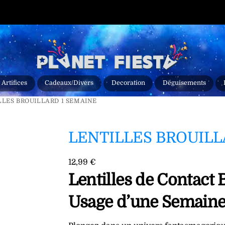
 🔒
Paiement sécurisé
• 🏪
Retrait gratuit à Béziers
• ⭐
+500 avis G
Artifices
Cadeaux/Divers
Decoration
Déguisements
LLES BROUILLARD 1 SEMAINE
LENTILLES BROUILL
12,99
€
Lentilles de Contact 
Usage d’une Semain