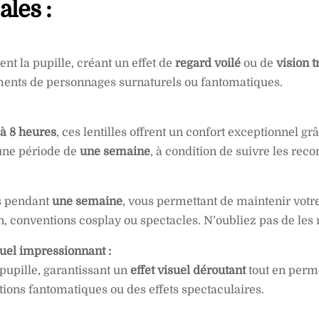
ales :
nt la pupille, créant un effet de
regard voilé
ou de
vision t
ments de personnages surnaturels ou fantomatiques.
à 8 heures
, ces lentilles offrent un confort exceptionnel g
une période de
une semaine
, à condition de suivre les re
es pendant
une semaine
, vous permettant de maintenir votr
onventions cosplay ou spectacles. N’oubliez pas de les ne
suel impressionnant :
 pupille, garantissant un
effet visuel déroutant
tout en perm
tions fantomatiques ou des effets spectaculaires.